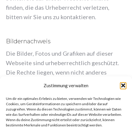
finden, die das Urheberrecht verletzen,
bitten wir Sie uns zu kontaktieren.
Bildernachweis
Die Bilder, Fotos und Grafiken auf dieser
Webseite sind urheberrechtlich geschützt.
Die Rechte liegen, wenn nicht anderes
angegeben, beim jeweiligen Ersteller der
Zustimmung verwalten
Bilder. Die Benutzung der Bilder für diese
Um dir ein optimales Erlebnis zu bieten, verwenden wir Technologien wie
Website wurde vom Ersteller gestattet.
Cookies, um Geräteinformationen zu speichern und/oder darauf
zuzugreifen. Wenn du diesen Technologien zustimmst, können wir Daten
wie das Surfverhalten oder eindeutige IDs auf dieser Website verarbeiten.
Wenn du deine Zustimmung nicht erteilst oder zurückziehst, können
bestimmte Merkmale und Funktionen beeinträchtigt werden.
Diese Datenschutzerklärung wurde generiert von